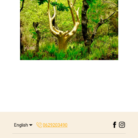
English
0629203490