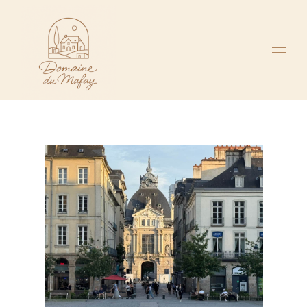
Home
All properties
▾
Recommendations
Contact us
Photos / Gallery
Privileges
Guestbook
Local businesses
History and Concept
Site Map
Regulations
Near
Realization